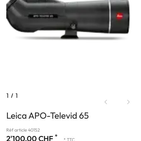
1
/
1
Leica APO-Televid 65
Réf article 40152
*
2'100.00 CHF
* TTC