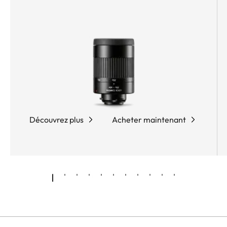
Dotée de lentilles apochromatiques, d’un
traitement AquaDura® repoussant l’eau et la
poussière et du très innovant système de lentilles
Leica High Lux Pro (HLP™), la Leica APO-Televid
65 enchante de par sa solution optique
absolument remarquable, offrant neutralité
chromatique hors du commun, franges colorées
minimales, clarté impressionnante et champ de
vision particulièrement large. La molette
Découvrez plus
Acheter maintenant
ergonomique Dualfocus assure une mise au point
rapide et précise, tandis que le châssis en
magnésium compact et revêtu de caoutchouc
garantit une excellente protection et un
maniement très agréable.