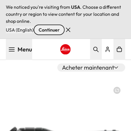
We noticed you're visiting from
USA
. Choose a different
country or region to view content for your location and
shop online.
USA (English)
Continuer
Aller
Menu
au
contenu
Leica logo - Home
principal
Acheter maintenant