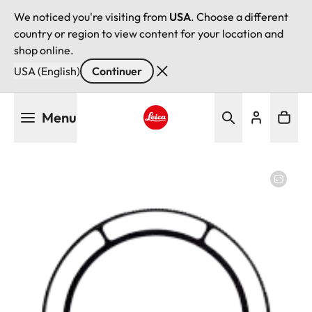
We noticed you're visiting from
USA
. Choose a different
country or region to view content for your location and
shop online.
USA (English)
Continuer
Aller
Menu
au
contenu
Leica logo - Home
principal