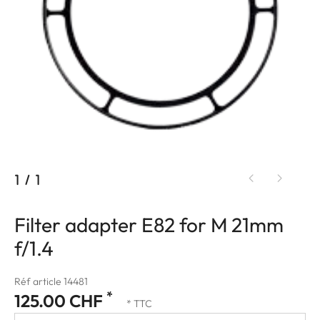
1
/
1
Filter adapter E82 for M 21mm
f/1.4
Réf article 14481
*
125.00 CHF
* TTC