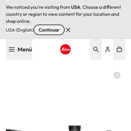
We noticed you're visiting from
USA
. Choose a different
country or region to view content for your location and
shop online.
USA (English)
Continuar
Pasar
Menú
al
contenido
Leica logo - Home
principal