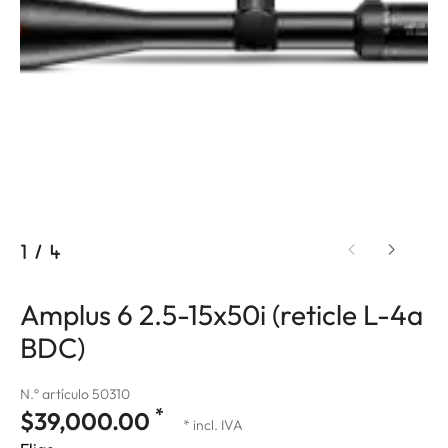
1
/
4
Amplus 6 2.5-15x50i (reticle L-4a
BDC)
N.º artículo 50310
*
$39,000.00
* incl. IVA