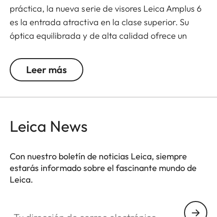
práctica, la nueva serie de visores Leica Amplus 6
es la entrada atractiva en la clase superior. Su
óptica equilibrada y de alta calidad ofrece un
punto luminoso extremadamente nítido, un zoom
6x, una gran pupila de salida y un amplio campo
Leer más
de visión. Su diseño robusto hace que el Leica
Amplus 6 sea ideal para un uso sin concesiones en
cualquier terreno, incluso en las condiciones
meteorológicas más adversas. El tacto de alta
Leica News
calidad de los elementos funcionales garantiza un
manejo seguro y flexible en el momento decisivo.
Con nuestro boletín de noticias Leica, siempre
estarás informado sobre el fascinante mundo de
Leica.
Tu dirección de correo electrónico