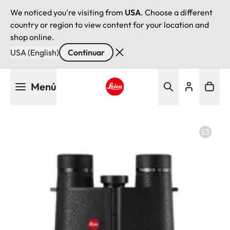
We noticed you're visiting from
USA
. Choose a different
country or region to view content for your location and
shop online.
USA (English)
Continuar
Pasar
Menú
al
contenido
Leica logo - Home
principal