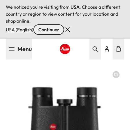
We noticed you're visiting from
USA
. Choose a different
country or region to view content for your location and
shop online.
USA (English)
Continuer
Aller
Menu
au
contenu
Leica logo - Home
principal