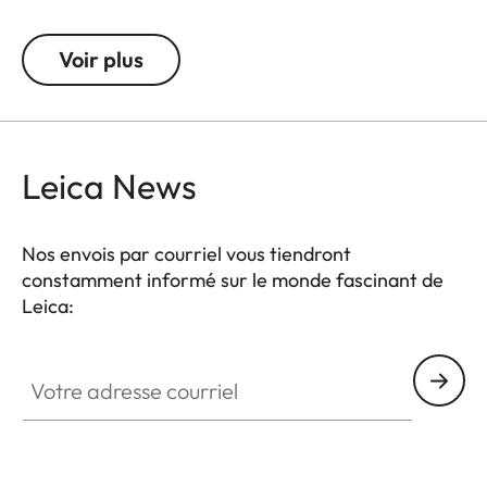
inaperçu et en fait un compagnon incontournable.
Que ce soit les détails d’une fresque religieuse ou
Voir plus
l’observation de la faune lors d’un safari ; avec les
jumelles Leica Trinovid
10x40
vous en verrez
toujours plus.
Leica News
Nos envois par courriel vous tiendront
constamment informé sur le monde fascinant de
Leica:
Votre adresse courriel