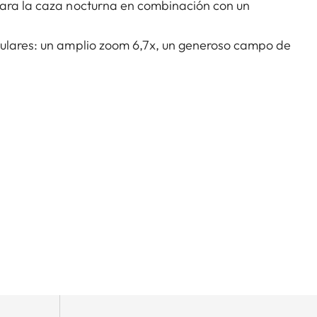
para la caza nocturna en combinación con un
culares: un amplio zoom 6,7x, un generoso campo de
. Todo ello lo hace ideal para todas las modalidades
mpensación de paralaje aseguran una visión fiable. Ya
 1.8-12 x 42 i cautiva a sus usuarios por su diseño
ctura y una mecánica robustas.