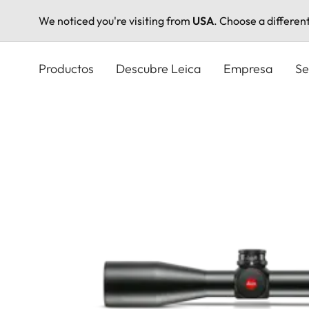
We noticed you're visiting from
USA
. Choose a differen
Pasar
al
Productos
Descubre Leica
Empresa
Se
contenido
principal