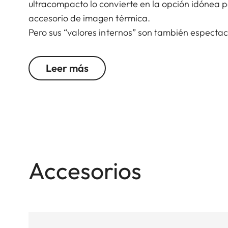
ultracompacto lo convierte en la opción idónea 
accesorio de imagen térmica.
Pero sus “valores internos” son también especta
visión y un elevado rendimiento de imagen óptica
de caza. Una amplísima pupila de salida y la co
Leer más
sea en recechos, batidas o en montaña, el Fortis 6
aerodinámico y minimalista, junto con una estru
Accesorios