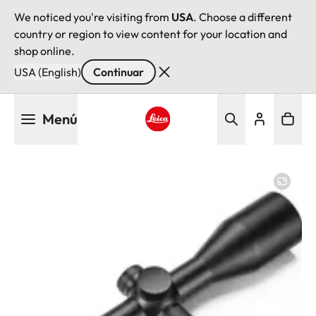
We noticed you're visiting from
USA
. Choose a different
country or region to view content for your location and
shop online.
USA (English)
Continuar
Pasar
Menú
al
contenido
Leica logo - Home
principal