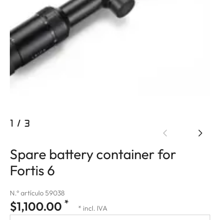
1
/
3
Spare battery container for
Fortis 6
N.º artículo 59038
*
$1,100.00
* incl. IVA