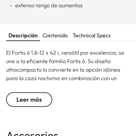
extenso rango de aumentos
Descripción
Contenido
Technical Specs
El Fortis 6 1.8-12 x 42 i, versátil por excelencia, se
une a la eficiente familia Fortis 6. Su diseño
ultracompacto lo convierte en la opción idónea
para la caza nocturna en combinación con un
accesorio de imagen térmica.
Pero sus “valores internos” son también
Leer más
espectaculares: un amplio zoom 6,7x, un generoso
campo de visión y un elevado rendimiento de
imagen óptica. Todo ello lo hace ideal para todas
las modalidades de caza. Una amplísima pupila
Accesorios