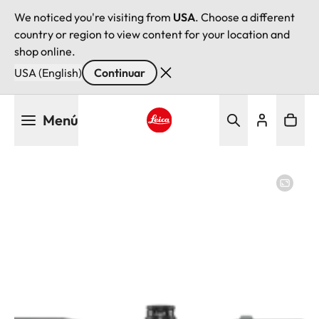
We noticed you're visiting from
USA
. Choose a different
country or region to view content for your location and
shop online.
USA (English)
Continuar
Pasar
Menú
al
contenido
Leica logo - Home
principal