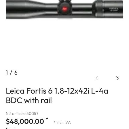
1
/
6
Leica Fortis 6 1.8-12x42i L-4a
BDC with rail
N.º artículo 50057
*
$48,000.00
* incl. IVA