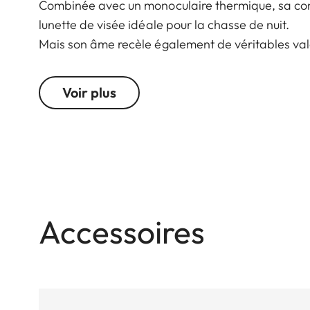
Combinée avec un monoculaire thermique, sa con
lunette de visée idéale pour la chasse de nuit.
Mais son âme recèle également de véritables val
de vision large et sa haute performance optique 
Sa pupille de sortie surdimensionnée et sa compe
Voir plus
sécurisée. Que ce soit à l’approche, en chasse coll
de son design minimaliste et épuré, ainsi que de
Accessoires