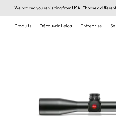
We noticed you're visiting from
USA
. Choose a differen
Aller
au
Produits
Découvrir Leica
Entreprise
Se
contenu
principal