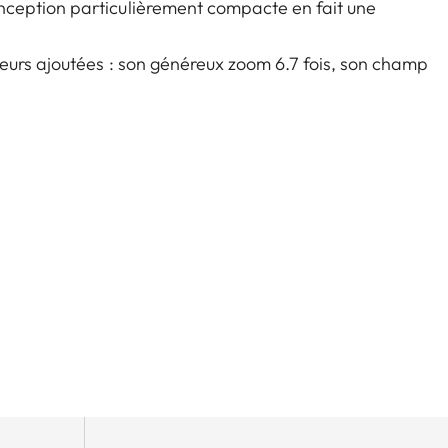
ception particulièrement compacte en fait une
eurs ajoutées : son généreux zoom 6.7 fois, son champ
séduisent les amateurs de tous les modes de chasse.
nsation de parallaxe, assurent une prise de visée
ective ou en montagne – la Fortis 6 1.8-12 x 42 i joue
 sa conception et de sa mécanique robustes.