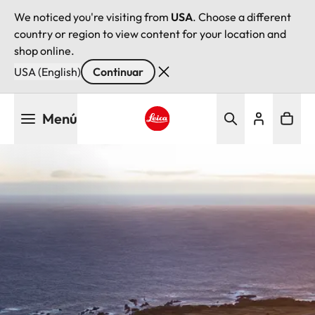
We noticed you're visiting from
USA
. Choose a different
country or region to view content for your location and
shop online.
USA (English)
Continuar
Pasar
Menú
al
contenido
Leica logo - Home
principal