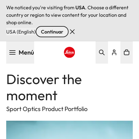
We noticed you're visiting from
USA
. Choose a different
country or region to view content for your location and
shop online.
USA (English)
Continuar
Pasar
Menú
al
contenido
Leica logo - Home
principal
Discover the
moment
Sport Optics Product Portfolio