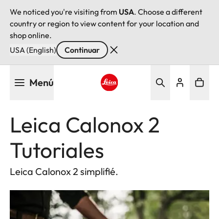
We noticed you're visiting from
USA
. Choose a different
country or region to view content for your location and
shop online.
USA (English)
Continuar
Pasar
Menú
al
contenido
Leica logo - Home
principal
Leica Calonox 2
Tutoriales
Leica Calonox 2 simplifié.