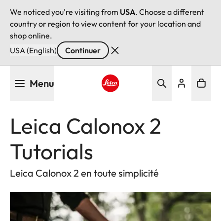
We noticed you're visiting from
USA
. Choose a different
country or region to view content for your location and
shop online.
USA (English)
Continuer
Aller
Menu
au
contenu
Leica logo - Home
principal
Leica Calonox 2
Tutorials
Leica Calonox 2 en toute simplicité