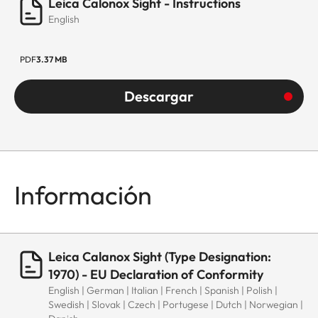
Leica Calonox Sight - Instructions
English
PDF
3.37 MB
Descargar
Información
Leica Calanox Sight (Type Designation:
1970) - EU Declaration of Conformity
English | German | Italian | French | Spanish | Polish |
Swedish | Slovak | Czech | Portugese | Dutch | Norwegian |