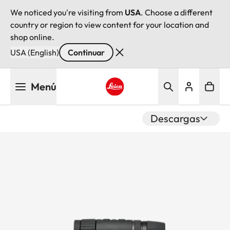
We noticed you're visiting from
USA
. Choose a different
country or region to view content for your location and
shop online.
USA (English)
Continuar
Pasar
Menú
al
contenido
Leica logo - Home
principal
Descargas