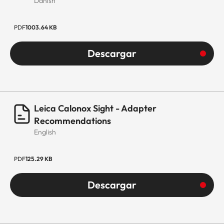
Danish
PDF
1003.64 KB
Descargar
Leica Calonox Sight - Adapter
Recommendations
English
PDF
125.29 KB
Descargar