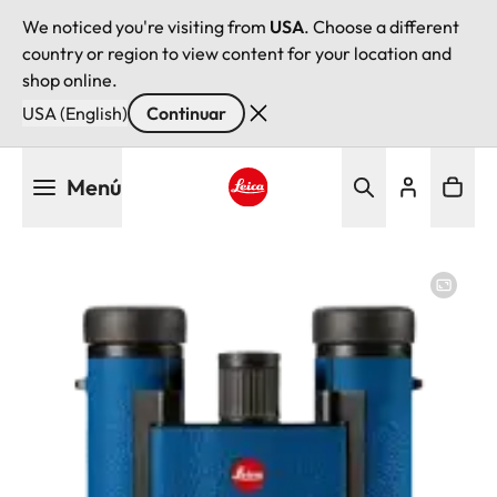
We noticed you're visiting from
USA
. Choose a different
country or region to view content for your location and
shop online.
USA (English)
Continuar
Pasar
Menú
al
contenido
Leica logo - Home
principal