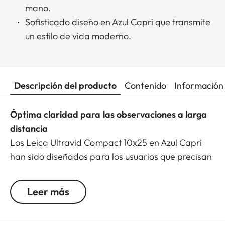
mano.
Sofisticado diseño en Azul Capri que transmite
un estilo de vida moderno.
Descripción del producto
Contenido
Información 
Óptima claridad para las observaciones a larga
distancia
Los Leica Ultravid Compact 10x25 en Azul Capri
han sido diseñados para los usuarios que precisan
una visión impecable en cualquier situación. La
óptica de alto desempeño de Leica proporciona
Leer más
imágenes hipernítidas y de alto contraste con una
impresionante fidelidad cromática, hasta en las