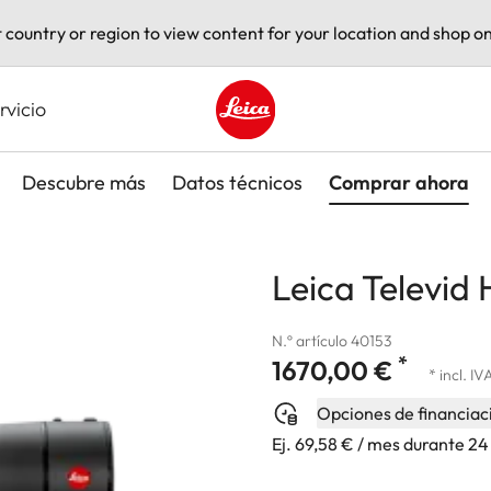
t country or region to view content for your location and shop on
rvicio
Leica logo - Home
Descubre más
Datos técnicos
Comprar ahora
Leica Televid
N.º artículo 40153
*
1670,00 €
* incl. IV
Opciones de financiac
Ej. 69,58 € / mes durante 2