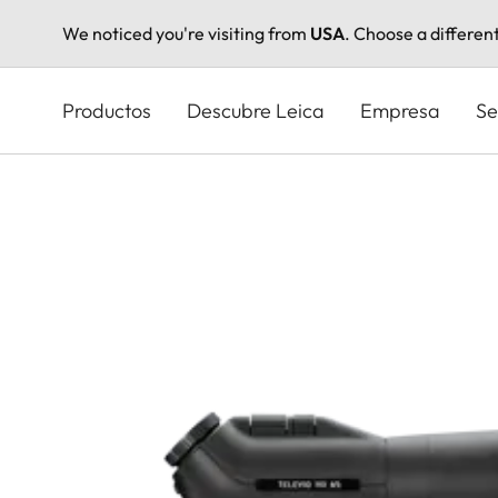
We noticed you're visiting from
USA
. Choose a differen
Pasar
al
Productos
Descubre Leica
Empresa
Se
contenido
principal