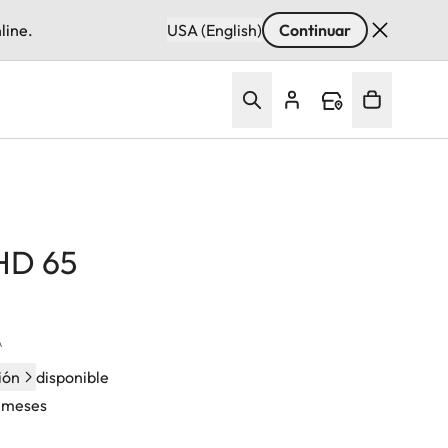
line.
USA (English)
Continuar
 HD 65
A
ión
disponible
4 meses