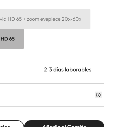
levid HD 65 + zoom eyepiece 20x-60x
d HD 65
2-3 días laborables
cios
Añadir al Carrito