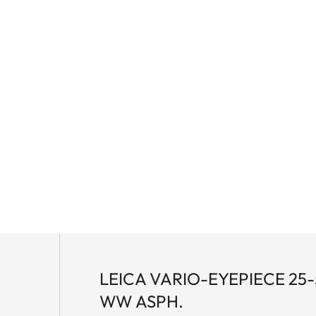
r con precisión y documentar de forma fiable las aves
as más lejanas: ahí es donde Leica Televid HD
tas o en las rutas improvisadas por la naturaleza, el
al para todas las personas que valoran el máximo
ambién idóneo para actividades exigentes en las que
nología de lentes acromáticas prémium y al innovador
suarios por un brillo de imagen sobresaliente, una
isión muy amplio. El enfoque dual diseñado de forma
 y preciso. Por otro lado, la robusta carcasa de
cción óptima y una formidable sencillez de uso.
LEICA VARIO-EYEPIECE 25
WW ASPH.