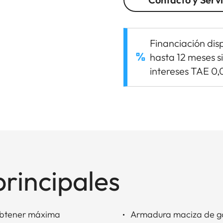
Financiación dis
hasta 12 meses s
intereses TAE 0
principales
 obtener máxima
Armadura maciza de gom