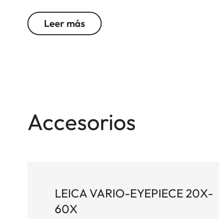
con neutralidad cromática para poder identifica
y la fauna y flora salvaje. Incluso a las distanci
Leer más
despliega todo su potencial. En las largas camina
compacto Leica Televid HD 65 es el escudero ide
nivel de precisión óptica. Su peso reducido es t
cada gramo menos es decisivo. Gracias a su tec
sistema High Lux (HLP™) de Leica, seduce a los u
reproducción crómática natural y un campo de v
ergonómica posibilita un ajuste grueso y fino ágil
Accesorios
magnesio con armadura de goma brinda una prote
LEICA VARIO-EYEPIECE 20X-
60X