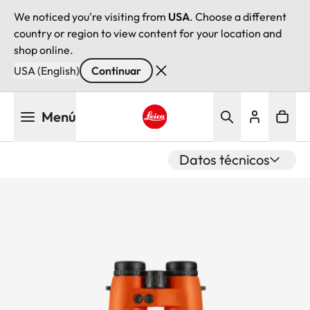
We noticed you're visiting from
USA
. Choose a different
country or region to view content for your location and
shop online.
USA (English)
Continuar
Pasar
Menú
al
contenido
Leica logo - Home
principal
Datos técnicos