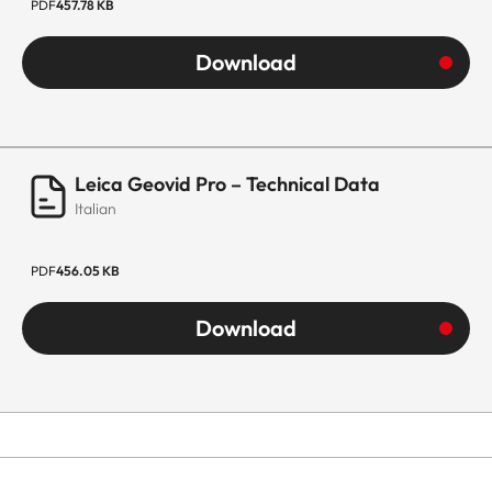
PDF
457.78 KB
Download
Leica Geovid Pro – Technical Data
Italian
PDF
456.05 KB
Download