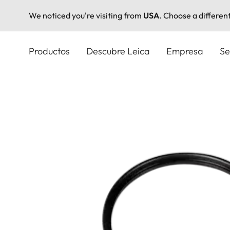
We noticed you're visiting from
USA
. Choose a differen
Pasar
al
Productos
Descubre Leica
Empresa
Se
contenido
principal