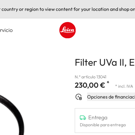
t country or region to view content for your location and shop on
rvicio
Leica logo - Home
Filter UVa II, 
N.º artículo 13041
*
230,00 €
* incl. IVA
Opciones de financiac
Entrega
Disponible para entrega