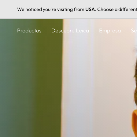
We noticed you're visiting from
USA
. Choose a differen
Pasar
al
Productos
Descubre Leica
Empresa
Se
contenido
principal