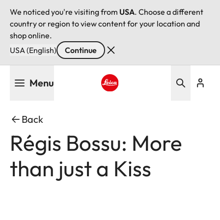
We noticed you're visiting from
USA
. Choose a different
country or region to view content for your location and
shop online.
USA (English)
Continue
Skip
Menu
to
main
Leica logo - Home
content
Back
Régis Bossu: More
than just a Kiss