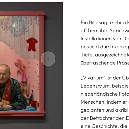
Ein Bild sagt mehr a
oft bemühte Sprichwo
Installationen von Di
besticht durch konzep
Tiefe, ausgezeichne
überraschende Präse
„Vivarium“ ist der Üb
Lebensraum, beispiel
niederländische Foto
Menschen, indem er e
geplanten und akribis
der Betrachter den D
eine Geschichte, die 