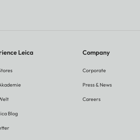
rience Leica
Company
Stores
Corporate
 Akademie
Press & News
Welt
Careers
ica Blog
tter