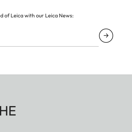
d of Leica with our Leica News:
HE