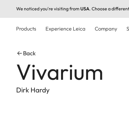
We noticed you're visiting from
USA
. Choose a differen
Skip
to
Products
Experience Leica
Company
S
main
content
Back
Vivarium
Dirk Hardy