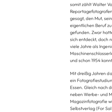
somit zählt Walter V
Reportagefotografen.
gesagt, den Mut, sei
eigentlichen Beruf z
gefunden. Zwar hatte
sich entdeckt, doch 
viele Jahre als Ingen
Maschinenschlosserl
und schon 1954 konnte 
Mit dreißig Jahren d
ein Fotografiestudiu
Essen. Gleich nach d
neben Werbe- und 
Magazinfotografie wi
Selbstverlag (For Sa