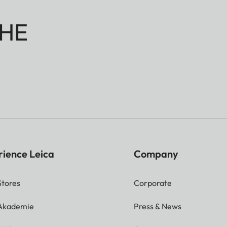
HE
rience Leica
Company
Stores
Corporate
 Akademie
Press & News