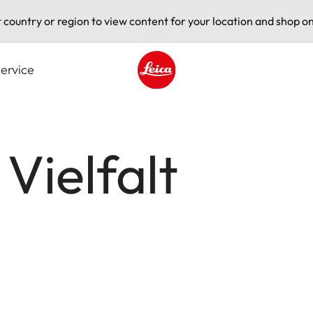
t country or region to view content for your location and shop on
ervice
Leica logo - Home
Vielfalt