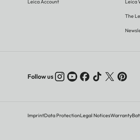
Leica Account
Leica 
The Le
Newsle
Follow us
Imprint
Data Protection
Legal Notices
Warranty
Bat