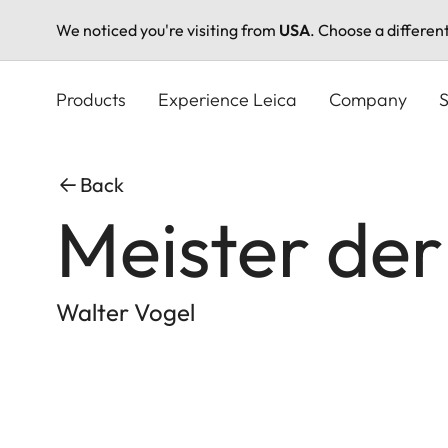
We noticed you're visiting from
USA
. Choose a differen
Skip
to
Products
Experience Leica
Company
S
main
content
Back
Meister der 
Walter Vogel