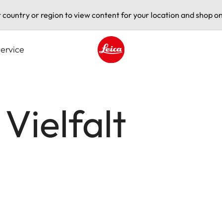
t country or region to view content for your location and shop on
ervice
Leica logo - Home
Vielfalt