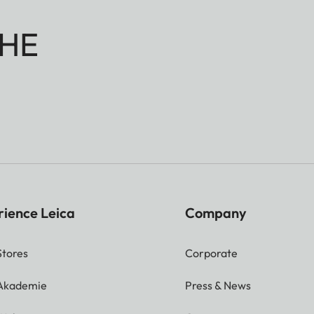
HE
rience Leica
Company
Stores
Corporate
 Akademie
Press & News