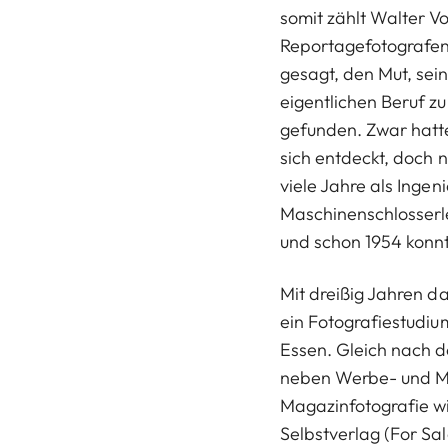
somit zählt Walter V
Reportagefotografen.
gesagt, den Mut, sei
eigentlichen Beruf z
gefunden. Zwar hatte
sich entdeckt, doch 
viele Jahre als Ingen
Maschinenschlosserl
und schon 1954 konnte 
Mit dreißig Jahren d
ein Fotografiestudiu
Essen. Gleich nach d
neben Werbe- und 
Magazinfotografie wi
Selbstverlag (For Sa