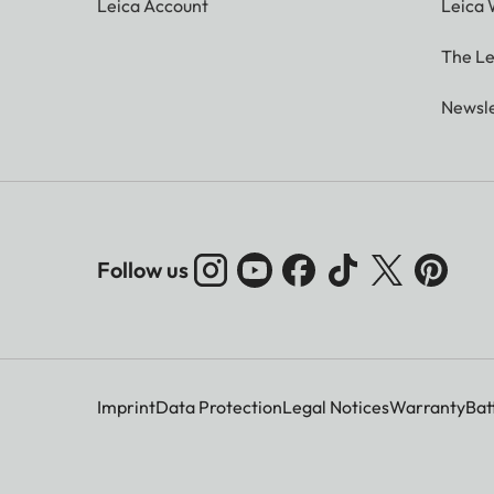
Leica Account
Leica 
The Le
Newsle
Follow us
Imprint
Data Protection
Legal Notices
Warranty
Bat