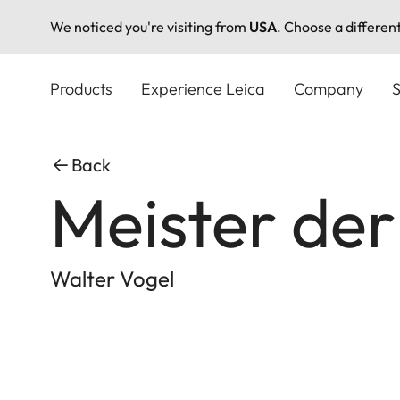
We noticed you're visiting from
USA
. Choose a differen
Skip
to
Products
Experience Leica
Company
S
main
content
Back
Meister der 
Walter Vogel