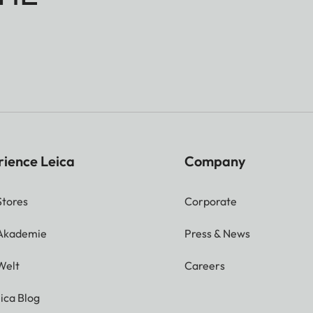
rience Leica
Company
Stores
Corporate
 Akademie
Press & News
Welt
Careers
ica Blog