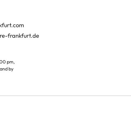
kfurt.com
re-frankfurt.de
.00 pm,
and by