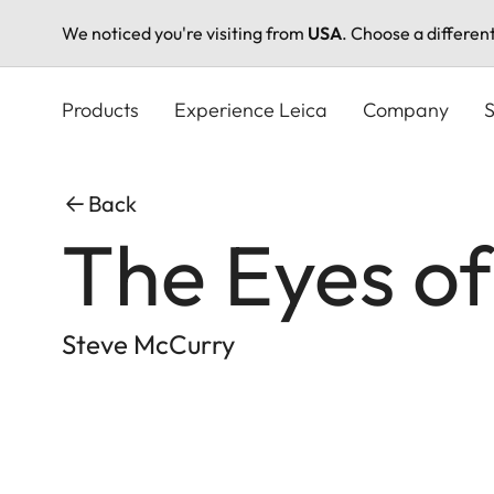
We noticed you're visiting from
USA
. Choose a differen
Skip
to
Products
Experience Leica
Company
S
main
content
Back
The Eyes o
Steve McCurry