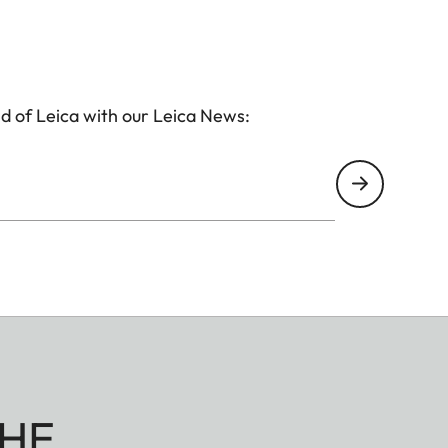
d of Leica with our Leica News:
HE