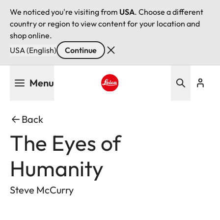
We noticed you're visiting from
USA
. Choose a different
country or region to view content for your location and
shop online.
USA (English)
Continue
Skip
Menu
to
main
Leica logo - Home
content
Back
The Eyes of
Humanity
Steve McCurry