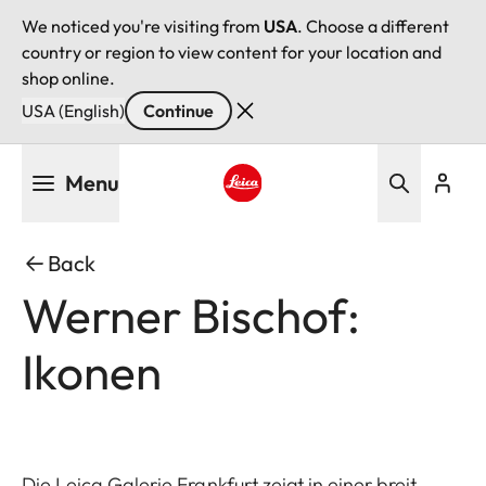
We noticed you're visiting from
USA
. Choose a different
country or region to view content for your location and
shop online.
USA (English)
Continue
Skip
Menu
to
main
Leica logo - Home
content
Back
Werner Bischof:
Ikonen
Die Leica Galerie Frankfurt zeigt in einer breit