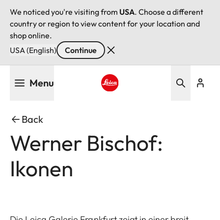
We noticed you're visiting from
USA
. Choose a different
country or region to view content for your location and
shop online.
USA (English)
Continue
Skip
Menu
to
main
Leica logo - Home
content
Back
Werner Bischof:
Ikonen
Die Leica Galerie Frankfurt zeigt in einer breit