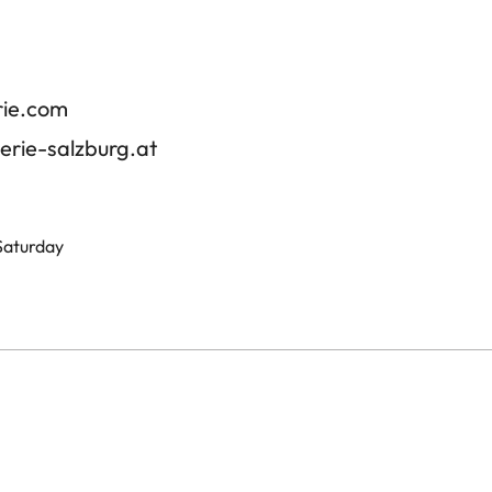
rie.com
erie-salzburg.at
 Saturday