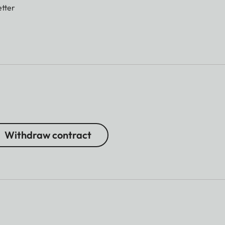
tter
Withdraw contract