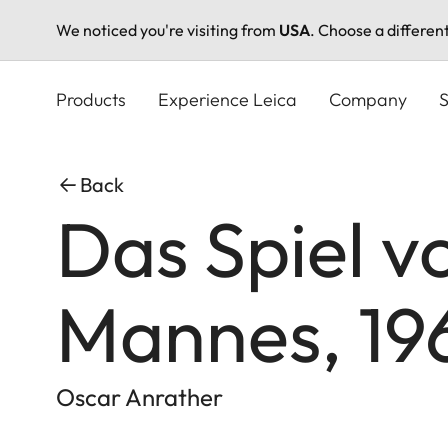
We noticed you're visiting from
USA
. Choose a differen
Skip
to
Products
Experience Leica
Company
S
main
content
Back
Das Spiel v
Mannes, 19
Oscar Anrather