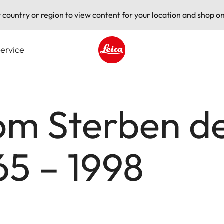
t country or region to view content for your location and shop on
ervice
Leica logo - Home
om Sterben de
65 – 1998