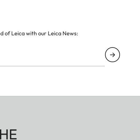
d of Leica with our Leica News:
HE