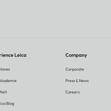
rience Leica
Company
Stores
Corporate
 Akademie
Press & News
Welt
Careers
ica Blog