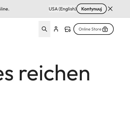
line.
USA (English)
Kontynuuj
Online Store
s reichen