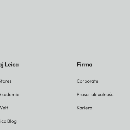
j Leica
Firma
Stores
Corporate
 Akademie
Prasa i aktualności
Welt
Kariera
ica Blog