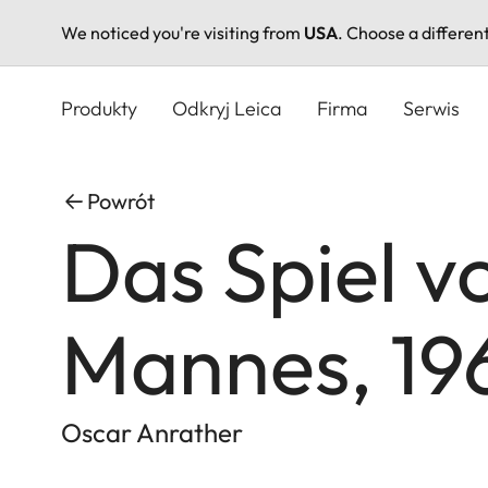
We noticed you're visiting from
USA
. Choose a differen
Przejdź
do
Produkty
Odkryj Leica
Firma
Serwis
treści
Powrót
Das Spiel v
Mannes, 19
Oscar Anrather