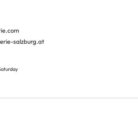
rie.com
erie-salzburg.at
 Saturday