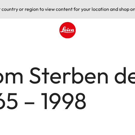
t country or region to view content for your location and shop on
Leica logo - Home
om Sterben de
65 – 1998