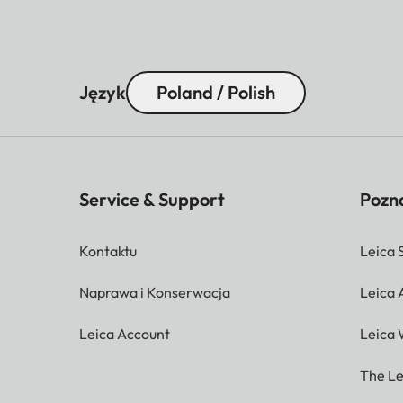
Język
Poland / Polish
Service & Support
Pozna
Kontaktu
Leica 
Naprawa i Konserwacja
Leica
Leica Account
Leica 
The Le