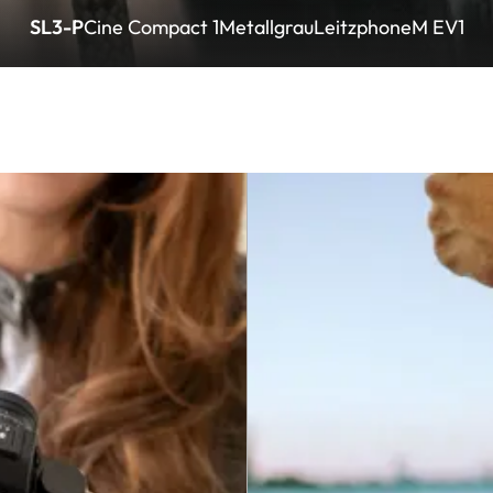
SL3-P
Cine Compact 1
Metallgrau
Leitzphone
M EV1