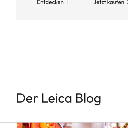
Entdecken
Jetzt kaufen
Q-
KAMERAS
In
the
Name
of
Colour
and
Light
Der Leica Blog
Victor
M.
Perez