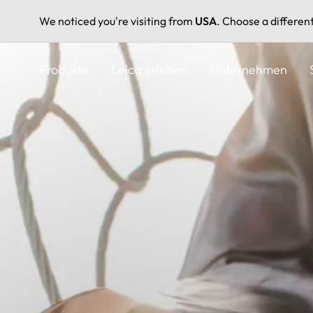
We noticed you're visiting from
USA
. Choose a differen
Direkt
zum
Produkte
Leica erleben
Unternehmen
Inhalt