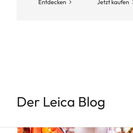
Entdecken
Jetzt kaufen
Q-
KAMERAS
In
the
Name
of
Colour
and
Light
Der Leica Blog
Victor
M.
Perez