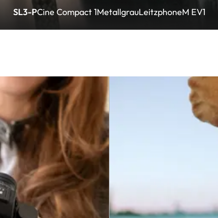
SL3-P
Cine Compact 1
Metallgrau
Leitzphone
M EV1