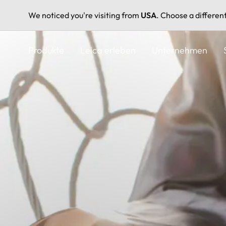
We noticed you're visiting from
USA
. Choose a differen
Direkt
zum
Produkte
Leica erleben
Unternehmen
Inhalt