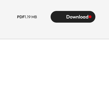
Download
PDF
1.19 MB