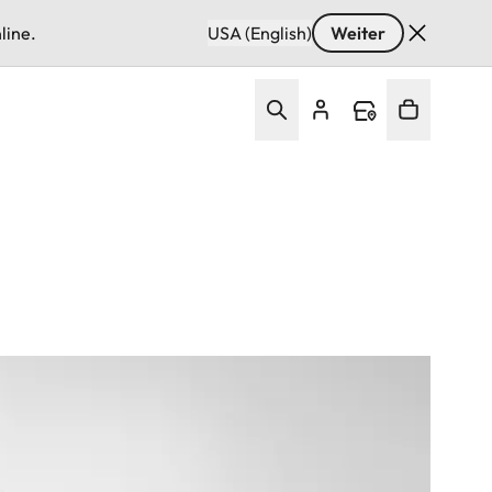
line.
USA (English)
Weiter