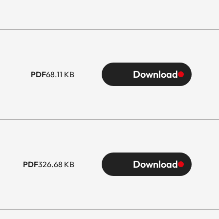
Download
PDF
68.11 KB
Download
PDF
326.68 KB