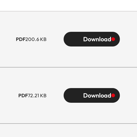
Download
PDF
200.6 KB
Download
PDF
72.21 KB