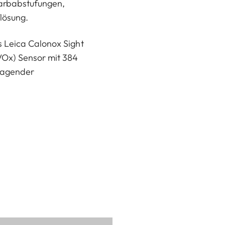
Farbabstufungen,
lösung.
 Leica Calonox Sight
VOx) Sensor mit 384
rragender