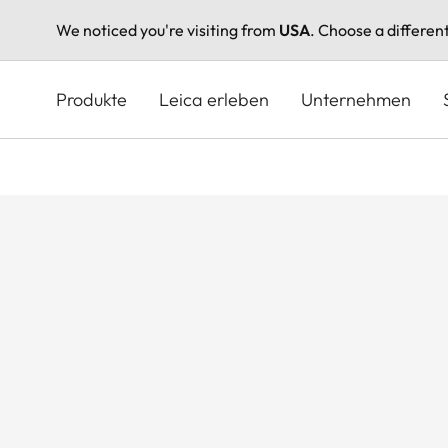
We noticed you're visiting from
USA
. Choose a differen
Direkt
zum
Produkte
Leica erleben
Unternehmen
Inhalt