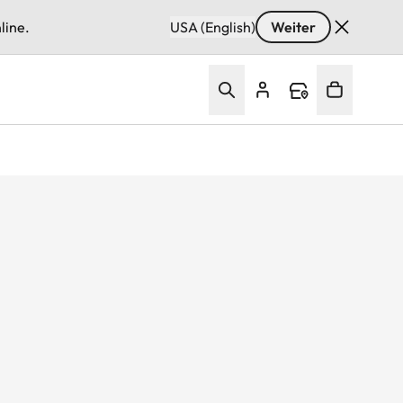
line.
USA (English)
Weiter