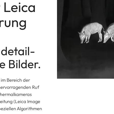
t Leica
rung
detail-
e Bilder.
 im Bereich der
 hervorragenden Ruf
 Thermalkameras
beitung (Leica Image
peziellen Algorithmen