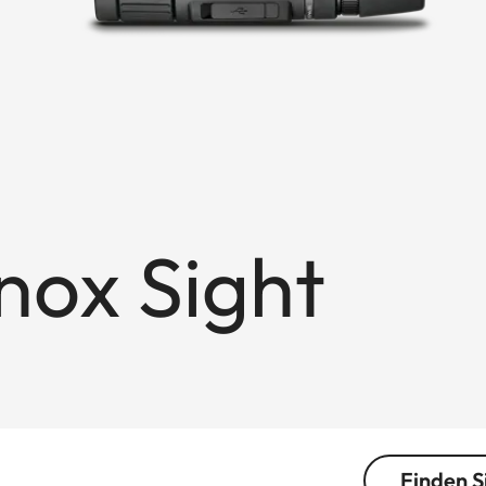
nox Sight
Finden S