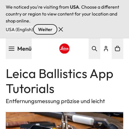
We noticed you're visiting from
USA
. Choose a different
country or region to view content for your location and
shop online.
USA (English)
Weiter
Direkt
Menü
zum
Inhalt
Leica logo - Home
Leica Ballistics App
Tutorials
Entfernungsmessung präzise und leicht