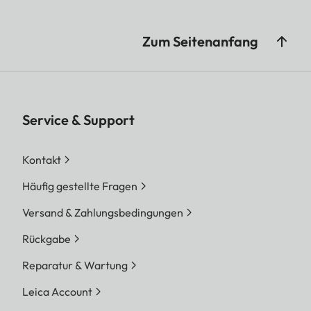
Prozessor
Leica Maestro Serie
(Maestro IV)
Zum Seitenanfang
Filter
Kein Tiefpassfilter
Dateiformate
Foto:
Service & Support
DNG™ (Rohdaten),
JPG, JPG (DCF 2.0, 
Kontakt
3.0)
Video:
Häufig gestellte Fragen
MP4
Versand & Zahlungsbedingungen
h.265 / AAC / 48 kHz
Bit)
Rückgabe
h.264 AAC 48 kHz/ (1
Reparatur & Wartung
MOV
Leica Account
h.265 / LPCM / 48 kH