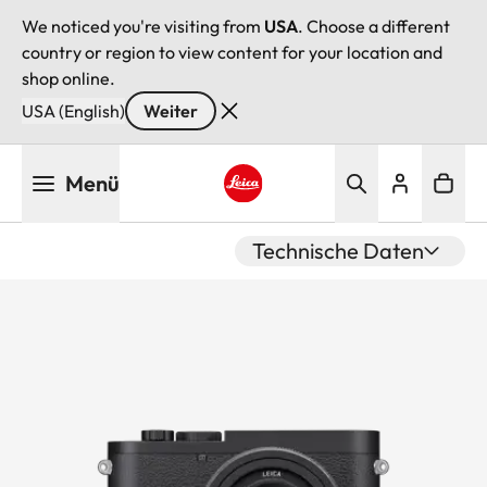
We noticed you're visiting from
USA
. Choose a different
country or region to view content for your location and
shop online.
USA (English)
Weiter
Direkt
Menü
zum
Inhalt
Leica logo - Home
Technische Daten