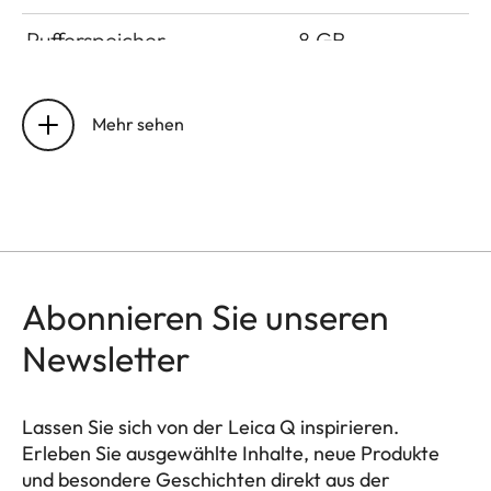
Pufferspeicher
8
GB
Speichermedium
UHS-II (empfohlen)
I, SD-/SDHC-/SDX
Mehr sehen
Speicherkarte
Material
Ganzmetall-Gehäus
Magnesium-Druckgu
Leder-Bezug, Schut
IP52
Abonnieren Sie unseren
Newsletter
Betriebsbedingungen
0
°C bis +40 °C
Schnittstellen
ISO-Zubehörschuh 
Lassen Sie sich von der Leica Q inspirieren.
zusätzlichen
Erleben Sie ausgewählte Inhalte, neue Produkte
Steuerkontakten für
und besondere Geschichten direkt aus der