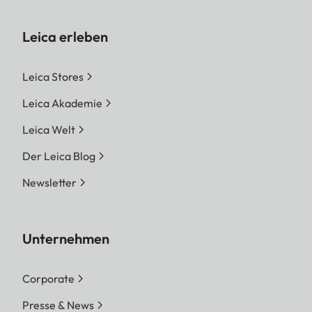
Bit)
h.264 / LPCM / 48 kH
Leica erleben
Bit)
ProRes / LPCM / 48 k
Leica Stores
Bit)
Leica Akademie
Foto-Auflösung
DNG™
Leica Welt
9520 x 6336 Pixel (6
MP)
Der Leica Blog
7404 x 4928 Pixel (3
Newsletter
MP)
5288 x 3518 Pixel (1
JPG
Unternehmen
9520 x 6336 Pixel (6
MP)
Corporate
7392 x 4928 Pixel (3
Presse & News