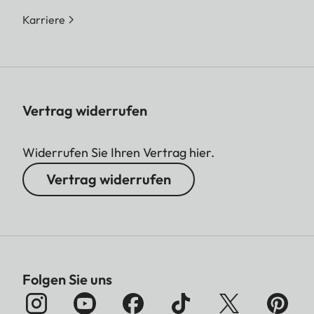
MP)
5280 x 3512 Pixel (1
Karriere
Dateigröße
DNG™: ca. 70 MB,
abhängig von Auflö
und Bildinhalt
Vertrag widerrufen
JPG: abhängig von
Auflösung und Bildin
Widerrufen Sie Ihren Vertrag hier.
Video: max. Länge:
min
Vertrag widerrufen
Bittiefe
DNG™: 14
Bit/12 Bit
JPG: 8 Bit
Video-Auflösung
C8K (17:9) 8192 x 4
Folgen Sie uns
8K (16:9) 7680 x 43
C4K (17:9) 4096 x 2