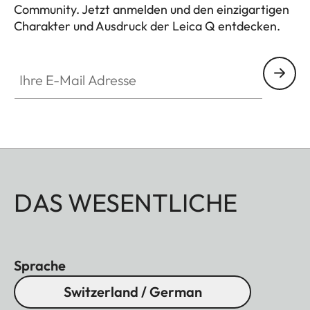
Blitzgeräte, HDMI-
Community. Jetzt anmelden und den einzigartigen
Typ D, USB 3.1 Gen 
Charakter und Ausdruck der Leica Q entdecken.
HQ_GEN_Q
C bis zu 10
Gbps
Ihre E-Mail Adresse
Stativgewinde
A 1⁄4 DIN 4503 (1⁄4
Edelstahl im Boden
Maße
130 x 80,3 x 92,6 m
Gewicht
Ca. 746
g/662 g
(mit/ohne Akku)
DAS WESENTLICHE
Sensor
Sensor-Größe
CMOS-Sensor, 62,3
Sprache
MP/60,3 MP
Switzerland / German
(total/effektiv)