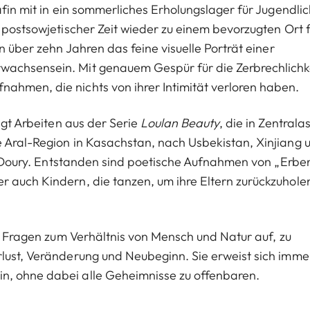
fin mit in ein sommerliches Erholungslager für Jugendli
n postsowjetischer Zeit wieder zu einem bevorzugten Ort 
n über zehn Jahren das feine visuelle Porträt einer
wachsensein. Mit genauem Gespür für die Zerbrechlichk
ahmen, die nichts von ihrer Intimität verloren haben.
igt Arbeiten aus der Serie
Loulan Beauty
, die in Zentrala
e Aral-Region in Kasachstan, nach Usbekistan, Xinjiang 
 so Doury. Entstanden sind poetische Aufnahmen von „Erbe
 auch Kindern, die tanzen, um ihre Eltern zurückzuholen
he Fragen zum Verhältnis von Mensch und Natur auf, zu
lust, Veränderung und Neubeginn. Sie erweist sich imme
n, ohne dabei alle Geheimnisse zu offenbaren.