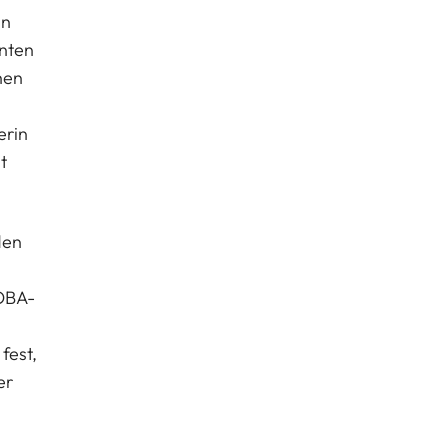
in
nnten
hen
erin
t
den
LOBA-
fest,
er