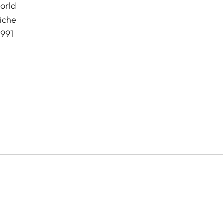
orld
iche
1991