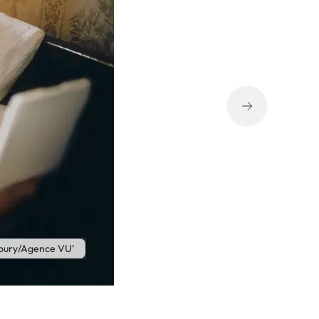
oury/Agence VU’