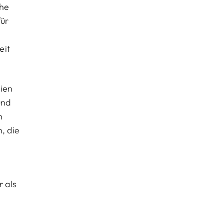
che
für
eit
sien
und
n
, die
r als