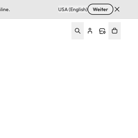
line.
USA (English)
Weiter