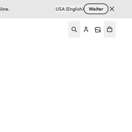
line.
USA (English)
Weiter