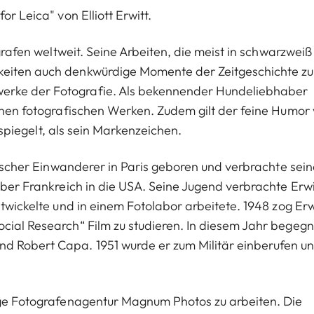
or Leica" von Elliott Erwitt.
ografen weltweit. Seine Arbeiten, die meist in schwarzweiß
hkeiten auch denkwürdige Momente der Zeitgeschichte z
erke der Fotografie. Als bekennender Hundeliebhaber
einen fotografischen Werken. Zudem gilt der feine Humor
erspiegelt, als sein Markenzeichen.
ssischer Einwanderer in Paris geboren und verbrachte sein
über Frankreich in die USA. Seine Jugend verbrachte Erwi
ntwickelte und in einem Fotolabor arbeitete. 1948 zog Erw
cial Research“ Film zu studieren. In diesem Jahr begeg
d Robert Capa. 1951 wurde er zum Militär einberufen u
gige Fotografenagentur Magnum Photos zu arbeiten. Die