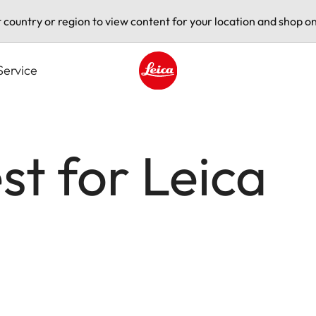
t country or region to view content for your location and shop on
Service
Leica logo - Home
st for Leica