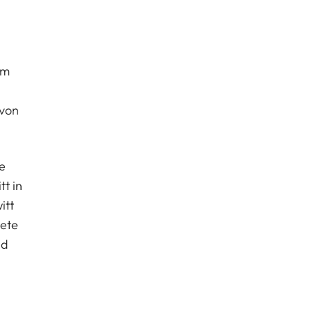
um
 von
e
tt in
itt
nete
nd