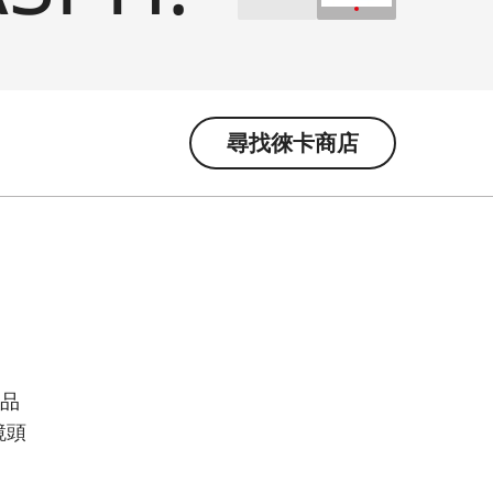
尋找徠卡商店
秀品
鏡頭