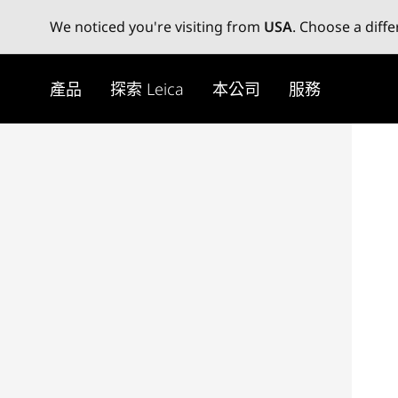
We noticed you're visiting from
USA
. Choose a diff
Skip
to
產品
探索 Leica
本公司
服務
main
content