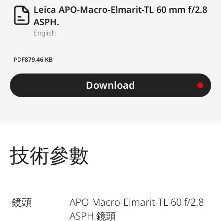
Leica APO-Macro-Elmarit-TL 60 mm f/2.8
ASPH.
English
PDF
879.46 KB
Download
技術參數
鏡頭
APO-Macro-Elmarit-TL 60 f/2.8
ASPH.鏡頭