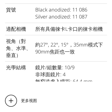
貨號
Black anodized: 11 086
Silver anodized: 11 087
適配相機
所有具備徠卡L卡口的徠卡相機
視角（對
約27°, 22°, 15°，35mm模式下
角、水準、
90mm焦距也一致
垂直）
光學結構
鏡片/組數量: 10/9
非球面鏡片: 4
無窮遠處入瞳距: 64.4 mm
焦距設置
設定/功能：電子控制焦距
相機功能表設定模式選擇: 在自
更多视图
動模式，可通過轉盤設置隨時