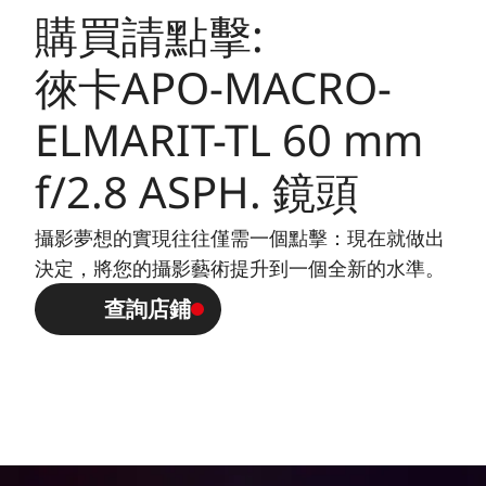
購買請點擊:
尺寸與重量
卡口長度：約89/134 mm（不
含/含遮光罩）
徠卡APO-MACRO-
最大直徑：approx. 68/81
ELMARIT-TL 60 mm
mm（不含/含遮光罩）
重量：約320/387g（不含/含遮
f/2.8 ASPH. 鏡頭
光罩）
攝影夢想的實現往往僅需一個點擊：現在就做出
決定，將您的攝影藝術提升到一個全新的水準。
查詢店鋪