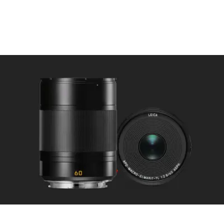
手動覆蓋
焦距範圍: 0.16m至無窮
最小物場/最大比例: 24 x16
mm/1:1
光圈
設定/功能:
電子控制光圈，可通過相機轉
盤調整，可三分值調節
最小值：f/32
卡口式組件
徠卡L卡口
濾鏡卡口/
遮光罩外接卡口（包含卡
遮光罩
口），內為E60螺旋紋，遮光罩
不可旋轉
尾部
黑色/銀色陽極氧化處理表面