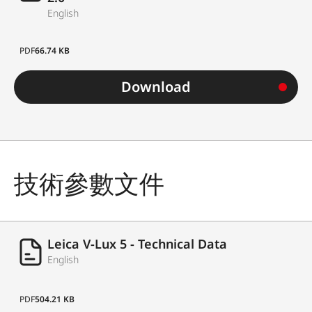
English
PDF
66.74 KB
Download
技術參數文件
Leica V-Lux 5 - Technical Data
English
PDF
504.21 KB