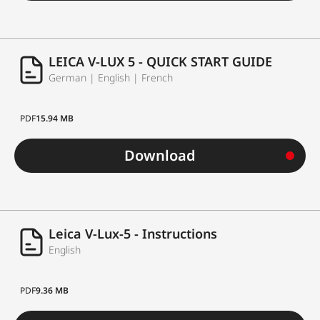
LEICA V-LUX 5 - QUICK START GUIDE
German | English | French
PDF
15.94 MB
Download
Leica V-Lux-5 - Instructions
English
PDF
9.36 MB