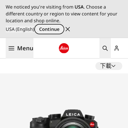
We noticed you're visiting from
USA
. Choose a
different country or region to view content for your
location and shop online.
USA (English)
Continue
Skip
Menu
to
main
Leica logo - Home
content
下載