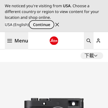
We noticed you're visiting from
USA
. Choose a
different country or region to view content for your
location and shop online.
USA (English)
Continue
Skip
Menu
to
main
Leica logo - Home
content
下載