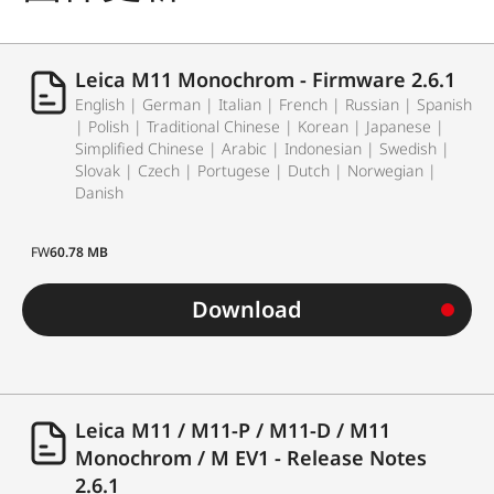
Leica M11 Monochrom - Firmware 2.6.1
English | German | Italian | French | Russian | Spanish
| Polish | Traditional Chinese | Korean | Japanese |
Simplified Chinese | Arabic | Indonesian | Swedish |
Slovak | Czech | Portugese | Dutch | Norwegian |
Danish
FW
60.78 MB
Download
Leica M11 / M11-P / M11-D / M11
Monochrom / M EV1 - Release Notes
2.6.1