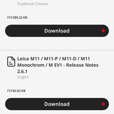
Traditional Chinese
PDF
280.22 KB
Download
Leica M11 / M11-P / M11-D / M11
Monochrom / M EV1 - Release Notes
2.6.1
English
PDF
82.62 KB
Download