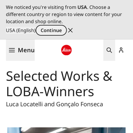
We noticed you're visiting from
USA
. Choose a
different country or region to view content for your
location and shop online.
USA (English)
Continue
Skip
Menu
to
main
Leica logo - Home
content
Selected Works &
LOBA-Winners
Luca Locatelli and Gonçalo Fonseca