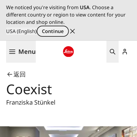
We noticed you're visiting from
USA
. Choose a
different country or region to view content for your
location and shop online.
USA (English)
Continue
Skip
Menu
to
main
Leica logo - Home
content
返回
Coexist
Franziska Stünkel