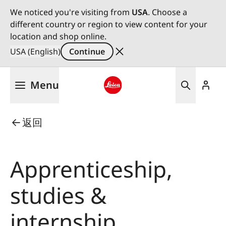
We noticed you're visiting from
USA
. Choose a
different country or region to view content for your
location and shop online.
USA (English)
Continue
Skip
Menu
to
main
Leica logo - Home
content
返回
Apprenticeship,
studies &
internship