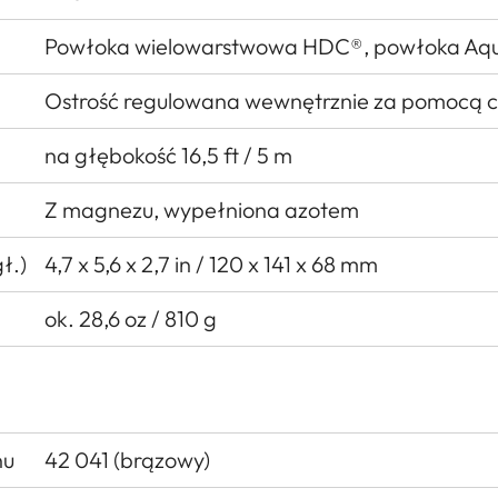
Powłoka wielowarstwowa HDC®, powłoka Aq
Ostrość regulowana wewnętrznie za pomocą c
na głębokość 16,5 ft / 5 m
Z magnezu, wypełniona azotem
ł.)
4,7 x 5,6 x 2,7 in / 120 x 141 x 68 mm
ok. 28,6 oz / 810 g
nu
42 041 (brązowy)