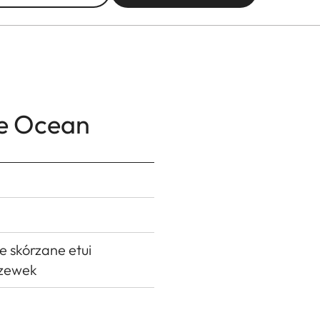
te Ocean
e skórzane etui
czewek