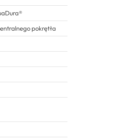
uaDura®
entralnego pokrętła