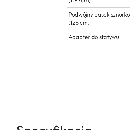
(100 cm)
Podwójny pasek sznurk
(126 cm)
Adapter do statywu