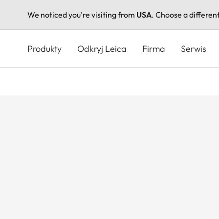
We noticed you're visiting from
USA
. Choose a differen
Przejdź
do
Produkty
Odkryj Leica
Firma
Serwis
treści