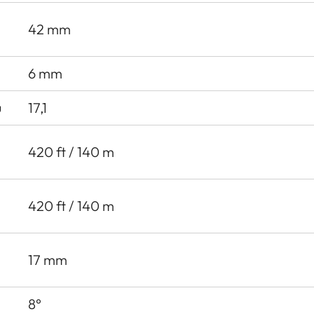
42 mm
6 mm
u
17,1
420 ft / 140 m
420 ft / 140 m
17 mm
8°