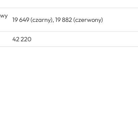
owy
19 649 (czarny), 19 882 (czerwony)
42 220