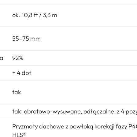
ok. 10,8 ft / 3,3 m
55–75 mm
ła
92%
± 4 dpt
tak
tak, obrotowo-wysuwane, odłączalne, z 4 poz
Pryzmaty dachowe z powłoką korekcji fazy P4
HLS®