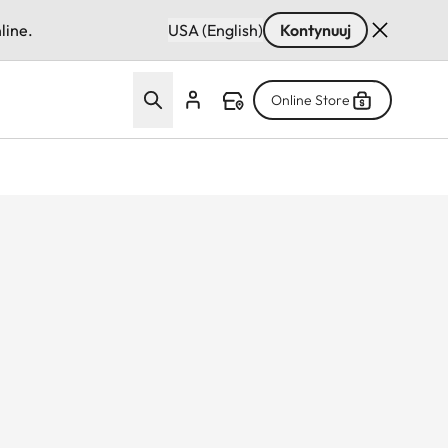
line.
USA (English)
Kontynuuj
Online Store