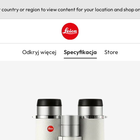
t country or region to view content for your location and shop on
Leica logo - Home
Odkryj więcej
Specyfikacja
Store