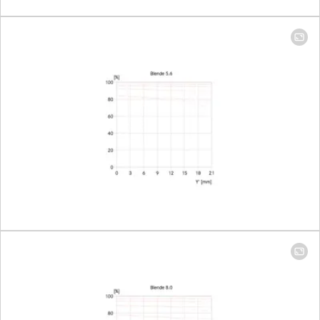
camera, including half
and third values
Zakres przysłony
2-22
Najniższa wartość
22
Mocowanie/
L-Mount, full-frame
wielkość sensora
35mm format
Mocowanie filtra
E67
Wymiary i waga
długość obiektywu
102 mm
największa
73 mm
średnica