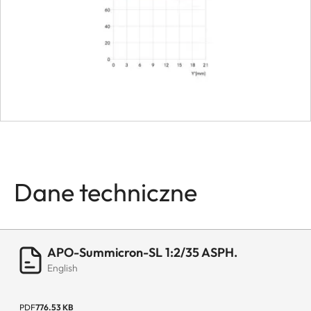
Waga
750 g
Dane techniczne
APO-Summicron-SL 1:2/35 ASPH.
English
PDF
776.53 KB