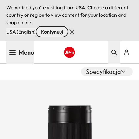
We noticed you're visiting from
USA
. Choose a different
country or region to view content for your location and
shop online.
USA (English)
Kontynuuj
Przejdź
Menu
do
treści
Leica logo - Home
Specyfikacja