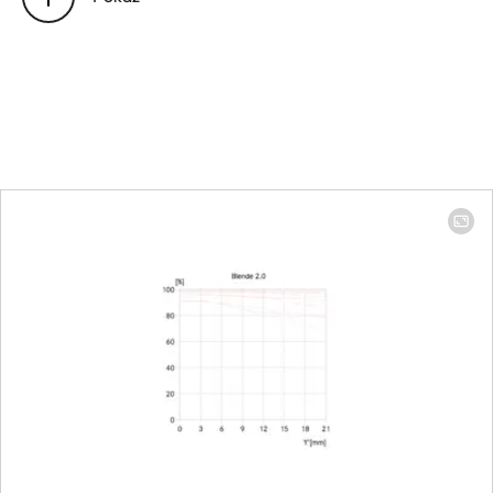
Ustawienie
odległości
Zakres roboczy
∞ to 0.27 m
Smallest object
120 x 180 mm
field
Largest
1:5
reproduction ratio
Przysłona
Ustawienia/Funkcje
Electronically controlled
aperture, set using
turn/push wheel on