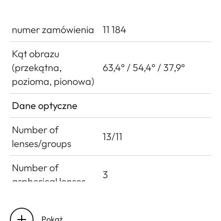
numer zamówienia
11 184
Kąt obrazu
(przekątna,
63,4° / 54,4° / 37,9°
pozioma, pionowa)
Dane optyczne
Number of
13/11
lenses/groups
Number of
3
aspherical lenses
Entrance pupil
66.4 mm at ∞
position
Pokaż