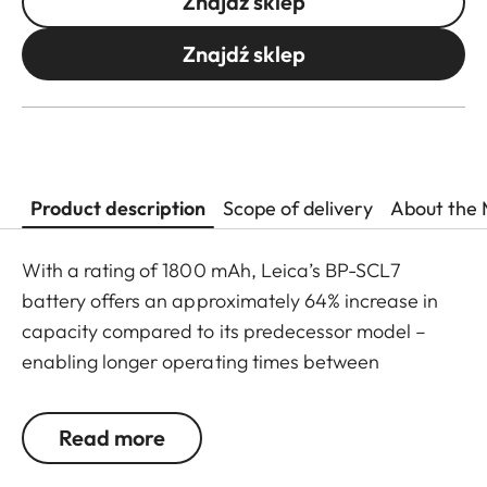
Znajdź sklep
Znajdź sklep
Product description
Scope of delivery
About the 
With a rating of 1800 mAh, Leica’s BP-SCL7
battery offers an approximately 64% increase in
capacity compared to its predecessor model –
enabling longer operating times between
recharges, as well as faster USB-C charging. The
result: ultimate battery performance within a
Read more
compact construction.