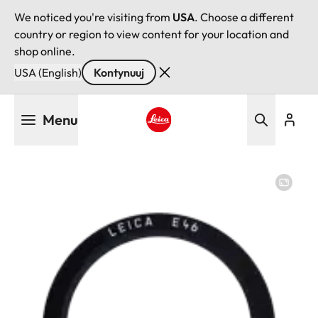
We noticed you're visiting from
USA
. Choose a different
country or region to view content for your location and
shop online.
USA (English)
Kontynuuj
Przejdź
Menu
do
treści
Leica logo - Home