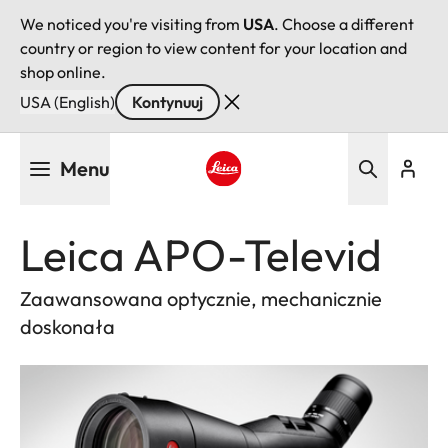
We noticed you're visiting from
USA
. Choose a different
country or region to view content for your location and
shop online.
USA (English)
Kontynuuj
Przejdź
Menu
do
treści
Leica logo - Home
Leica APO-Televid
Zaawansowana optycznie, mechanicznie
doskonała