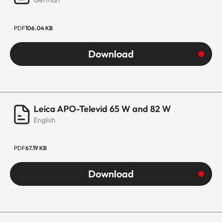
PDF
106.04 KB
Download
Leica APO-Televid 65 W and 82 W
English
PDF
67.19 KB
Download